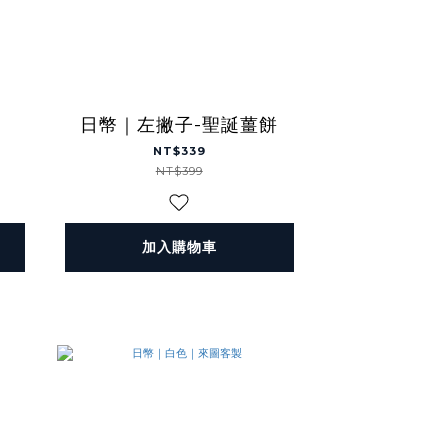
日幣｜左撇子-聖誕薑餅
NT$339
NT$399
加入購物車