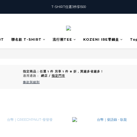
T-SHIRT任選3件$1500
T-SHIRT任選3件$1500
加入會員可獲得50元購物金
T-SHIRT任選3件$1500
RT
聯名款 T-SHIRT
流行潮TEE
KOZENI IRE零錢盒
To
指定商品：任選 1 件 另享 1 件 8 折，買越多省越多！
適用通路：
網店
/
指定門市
條款與細則