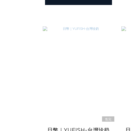
售完
日幣｜YUFISH-台灣珍奶
日