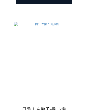
日幣｜左撇子-跑步機