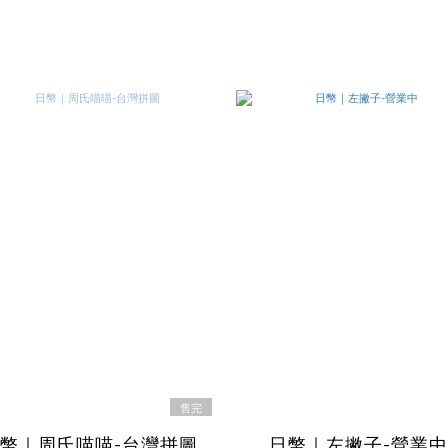
售完
幣｜周氏喵喵-台灣拼圖
日幣｜左撇子-營業中