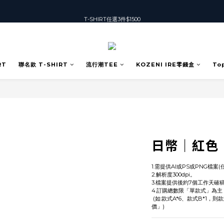
T-SHIRT任選3件$1500
T-SHIRT任選3件$1500
加入會員可獲得50元購物金
T-SHIRT任選3件$1500
RT
聯名款 T-SHIRT
流行潮TEE
KOZENI IRE零錢盒
To
日幣｜紅色
1.需提供AI或PS或PNG檔案
2.解析度300dpi。
3.檔案提供後約7個工作天確
4.訂購總數限「單款式」為主
 (如:款式A*6、款式B*1，則款式A請選擇「6~50單價」；款式B請選擇「1~5單
價」)