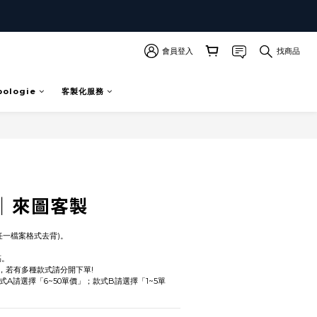
會員登入
找商品
pologie
客製化服務
立即購買
｜來圖客製
(任一檔案格式去背)。
稿。
，若有多種款式請分開下單!