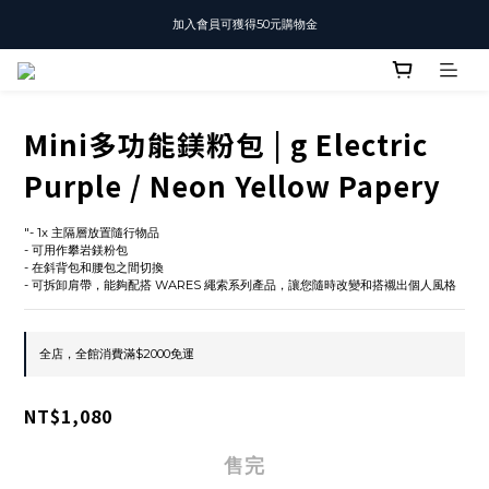
加入會員可獲得50元購物金
T-SHIRT任選3件$1500
T-SHIRT任選3件$1500
Mini多功能鎂粉包 | g Electric
Purple / Neon Yellow Papery
"- 1x 主隔層放置隨行物品
- 可用作攀岩鎂粉包
- 在斜背包和腰包之間切換
- 可拆卸肩帶，能夠配搭 WARES 繩索系列產品，讓您隨時改變和搭襯出個人風格
全店，全館消費滿$2000免運
NT$1,080
售完