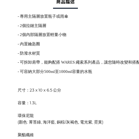
商品描述
- 專用主隔層放置瓶子或雨傘
- 2個拉鏈主隔層
- 2個內部隔層放置輕量小物
- 內置鑰匙圈
- 防潑水材質
- 可拆卸肩帶，能夠配搭 WARES 繩索系列產品，讓您隨時改變和搭
- 可容納大部分500ml至1000ml容量的水瓶
尺寸：23 x 10 x 6.5 公分
容量：1.3L
環保尼龍
(顏色: 菁苔綠, 海洋藍, 銅棕/灰褐色, 電光紫, 霓黃)
聚酯纖維