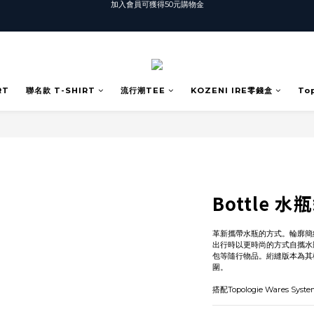
T-SHIRT任選3件$1500
T-SHIRT任選3件$1500
加入會員可獲得50元購物金
T-SHIRT任選3件$1500
RT
聯名款 T-SHIRT
流行潮TEE
KOZENI IRE零錢盒
To
Bottle 
革新攜帶水瓶的方式。輪廓簡約
出行時以更時尚的方式自攜水
包等隨行物品。絎縫版本為其
圍。
搭配Topologie Wares