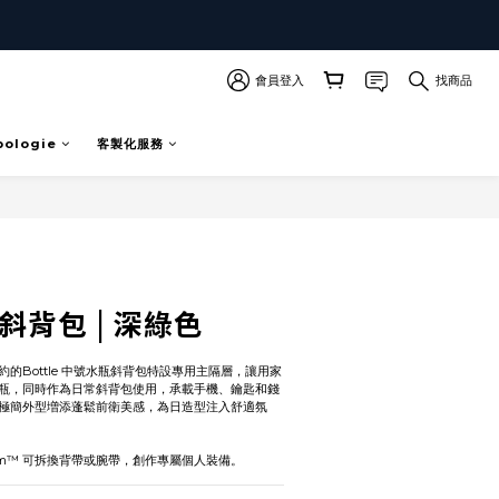
會員登入
找商品
pologie
客製化服務
立即購買
水瓶斜背包 | 深綠色
的Bottle 中號水瓶斜背包特設專用主隔層，讓用家
瓶，同時作為日常斜背包使用，承載手機、鑰匙和錢
極簡外型増添蓬鬆前衛美感，為日造型注入舒適氛
 System™ 可拆換背帶或腕帶，創作專屬個人裝備。