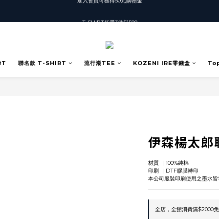
T-SHIRT任選3件$1500
T-SHIRT任選3件$1500
加入會員可獲得50元購物金
T-SHIRT任選3件$1500
RT
聯名款 T-SHIRT
流行潮TEE
KOZENI IRE零錢盒
To
伊森楊太郎聯名
材質 ｜100%純棉
印刷 ｜DTF膠膜轉印
本公司服裝印刷使用之墨水皆
全店，全館消費滿$2000