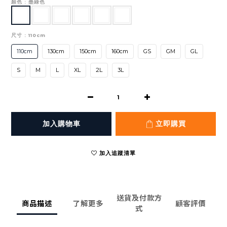
顏色
: 墨綠色
尺寸
: 110cm
110cm
130cm
150cm
160cm
GS
GM
GL
S
M
L
XL
2L
3L
加入購物車
立即購買
加入追蹤清單
送貨及付款方
商品描述
了解更多
顧客評價
式