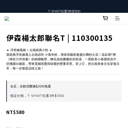
T-SHIRT任選3件$1500
T-SHIRT任選3件$1500
伊森楊太郎聯名T | 110300135
🔸 浮世繪風格 × 台南經典小吃 🔸
當經典浮世繪遇上台南必吃 小卷米粉，美味與藝術激盪出獨特火花！這款潮T將
《神奈川沖浪裏》的磅礴氣勢，轉化為熱騰騰的米粉湯，一尾鮮美小卷躍然其中，
彷彿躍出碗面，帶來震撼視覺與味覺的雙重享受。穿上它，把台南美食文化穿進日
常，每一步都是品味之旅！
全店，全館消費滿$2000免運
指定分類，T-SHIRT任選3件$1500
NT$580