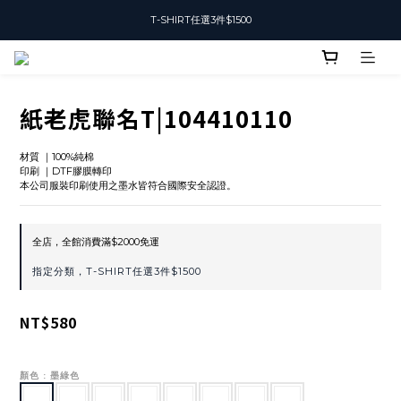
T-SHIRT任選3件$1500
T-SHIRT任選3件$1500
加入會員可獲得50元購物金
T-SHIRT任選3件$1500
紙老虎聯名T|104410110
材質 ｜100%純棉
印刷 ｜DTF膠膜轉印
本公司服裝印刷使用之墨水皆符合國際安全認證。
全店，全館消費滿$2000免運
指定分類，T-SHIRT任選3件$1500
NT$580
顏色
: 墨綠色