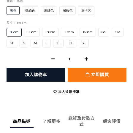
顏色
: 黑色
黑色
墨綠色
酒紅色
深藍色
深卡其
尺寸
: 90cm
90cm
110cm
130cm
150cm
160cm
GS
GM
GL
S
M
L
XL
2L
3L
加入購物車
立即購買
加入追蹤清單
送貨及付款方
商品描述
了解更多
顧客評價
式