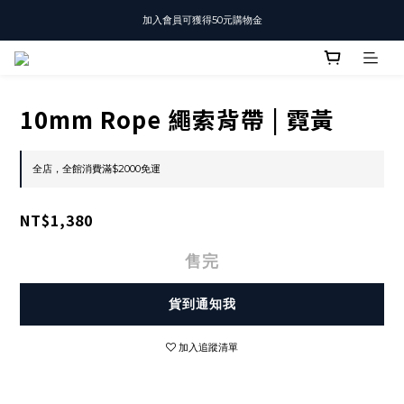
加入會員可獲得50元購物金
T-SHIRT任選3件$1500
T-SHIRT任選3件$1500
10mm Rope 繩索背帶 | 霓黃
全店，全館消費滿$2000免運
NT$1,380
售完
貨到通知我
加入追蹤清單