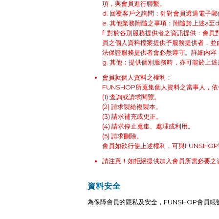
項，與會員進行聯繫。
d. 回覆客戶之詢問：針對會員透過電子
e. 其他業務附隨之事項：附隨於上述a至
f. 對於各別服務提供者之資訊提供：會
員之個人資料檔案提供予服務提供者，並
法保證服務提供者會必然遵守。詳細內容
g. 其他：提供個別服務時，亦可能於上
會員就個人資料之權利：
FUNSHOP所蒐集個人資料之當事人，依
(1) 查詢或請求閱覽。
(2) 請求製給複製本。
(3) 請求補充或更正。
(4) 請求停止蒐集、處理或利用。
(5) 請求刪除。
會員如欲行使上述權利，可與FUNSHO
請注意！如拒絕提供加入會員所需必要之
資料安全
為保障會員的隱私及安全，FUNSHOP會員