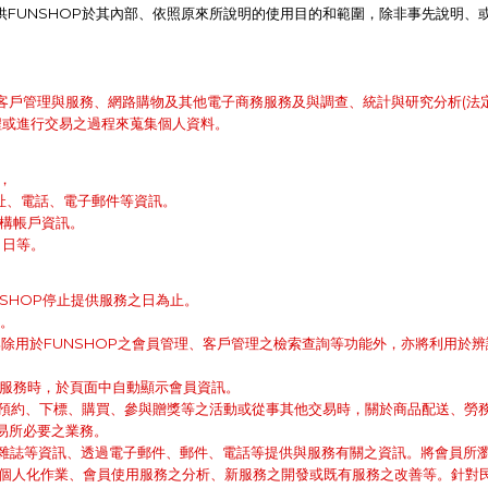
供FUNSHOP於其內部、依照原來所說明的使用目的和範圍，除非事先說明、
客戶管理與服務、網路購物及其他電子商務服務及與調查、統計與研究分析(法
過程或進行交易之過程來蒐集個人資料。
，
、地址、電話、電子郵件等資訊。
融機構帳戶資訊。
月日等。
NSHOP停止提供服務之日為止。
區。
蒐集除用於FUNSHOP之會員管理、客戶管理之檢索查詢等功能外，亦將利用
各項服務時，於頁面中自動顯示會員資訊。
為預約、下標、購買、參與贈獎等之活動或從事其他交易時，關於商品配送、勞務
易所必要之業務。
電子雜誌等資訊、透過電子郵件、郵件、電話等提供與服務有關之資訊。將會員所
進行個人化作業、會員使用服務之分析、新服務之開發或既有服務之改善等。針對