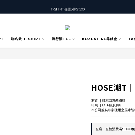
T-SHIRT任選3件$1500
T-SHIRT任選3件$1500
加入會員可獲得50元購物金
T-SHIRT任選3件$1500
RT
聯名款 T-SHIRT
流行潮TEE
KOZENI IRE零錢盒
To
HOSE潮T｜2
材質 ｜純棉或聚酯纖維
印刷 ｜DTF膠膜轉印
本公司服裝印刷使用之墨水皆
全店，全館消費滿$2000