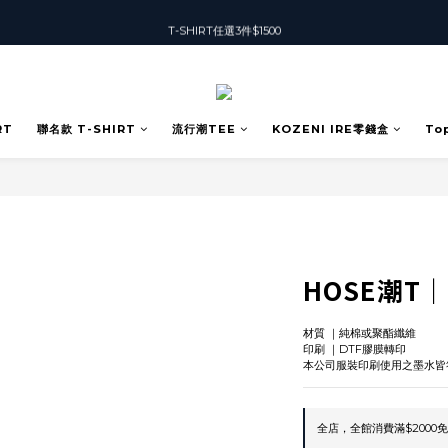
T-SHIRT任選3件$1500
T-SHIRT任選3件$1500
加入會員可獲得50元購物金
T-SHIRT任選3件$1500
RT
聯名款 T-SHIRT
流行潮TEE
KOZENI IRE零錢盒
To
HOSE潮T｜2
材質 ｜純棉或聚酯纖維
印刷 ｜DTF膠膜轉印
本公司服裝印刷使用之墨水皆
全店，全館消費滿$2000