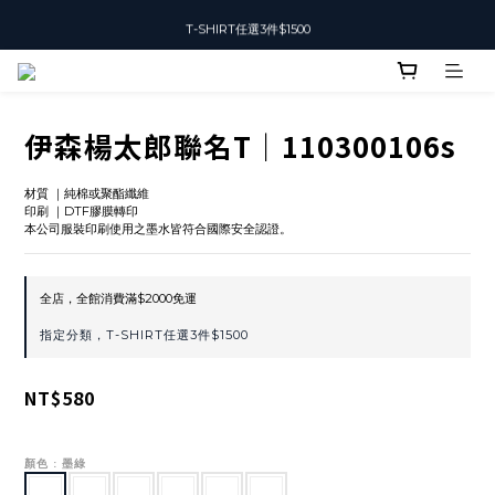
T-SHIRT任選3件$1500
T-SHIRT任選3件$1500
加入會員可獲得50元購物金
T-SHIRT任選3件$1500
伊森楊太郎聯名T｜110300106s
材質 ｜純棉或聚酯纖維
印刷 ｜DTF膠膜轉印
本公司服裝印刷使用之墨水皆符合國際安全認證。
全店，全館消費滿$2000免運
指定分類，T-SHIRT任選3件$1500
NT$580
顏色
: 墨綠