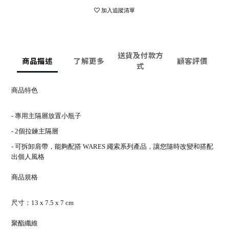
加入追蹤清單
送貨及付款方
商品描述
了解更多
顧客評價
式
商品特色
- 專用主隔層放置小瓶子
- 2個拉鍊主隔層
- 可拆卸肩帶，能夠配搭 WARES 繩索系列產品，讓您隨時改變和搭配
出個人風格
商品規格
尺寸：13 x 7.5 x 7 cm
聚酯纖維