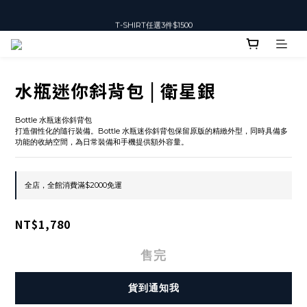
T-SHIRT任選3件$1500
T-SHIRT任選3件$1500
水瓶迷你斜背包 | 衛星銀
Bottle 水瓶迷你斜背包
打造個性化的隨行裝備。Bottle 水瓶迷你斜背包保留原版的精緻外型，同時具備多
功能的收納空間，為日常裝備和手機提供額外容量。
全店，全館消費滿$2000免運
NT$1,780
售完
貨到通知我