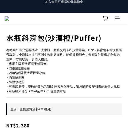
T-SHIRT任選3件$1500
T-SHIRT任選3件$1500
水瓶斜背包(沙漠橙/Puffer)
有時候外出只需要攜帶一支水瓶、數張交易卡和少量零錢。Brick斜背包革新水瓶攜
帶設計，全新版本採用不同柔軟耐磨面料。配備 6 種顏色，分層設計提供足夠收納
空間，方便取用一切個人物品。
 • 專用主隔層放置瓶子或雨傘
 • 2個拉鏈主隔層
 • 2個內部隔層放置輕量小物
 • 內置鑰匙圈
 • 防潑水材質
 • 可拆卸肩帶，能夠配搭 WARES 繩索系列產品，讓您隨時改變和搭配出個人風格
 • 可容納大部分500ml至1000ml容量的水瓶
全店，全館消費滿$2000免運
NT$2,380