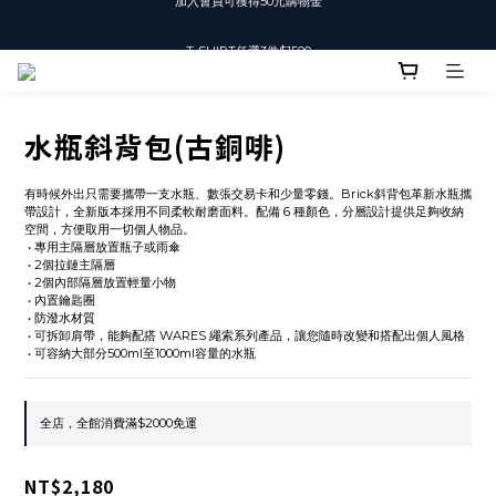
T-SHIRT任選3件$1500
T-SHIRT任選3件$1500
水瓶斜背包(古銅啡)
有時候外出只需要攜帶一支水瓶、數張交易卡和少量零錢。Brick斜背包革新水瓶攜
帶設計，全新版本採用不同柔軟耐磨面料。配備 6 種顏色，分層設計提供足夠收納
空間，方便取用一切個人物品。
 • 專用主隔層放置瓶子或雨傘
 • 2個拉鏈主隔層
 • 2個內部隔層放置輕量小物
 • 內置鑰匙圈
 • 防潑水材質
 • 可拆卸肩帶，能夠配搭 WARES 繩索系列產品，讓您隨時改變和搭配出個人風格
 • 可容納大部分500ml至1000ml容量的水瓶
全店，全館消費滿$2000免運
NT$2,180