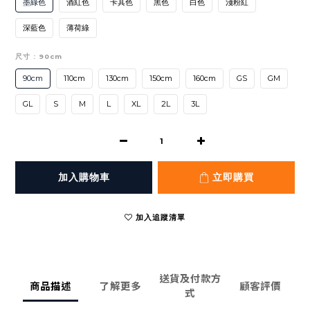
墨綠色
酒紅色
卡其色
黑色
白色
淺粉紅
深藍色
薄荷綠
尺寸
: 90cm
90cm
110cm
130cm
150cm
160cm
GS
GM
GL
S
M
L
XL
2L
3L
加入購物車
立即購買
加入追蹤清單
送貨及付款方
商品描述
了解更多
顧客評價
式