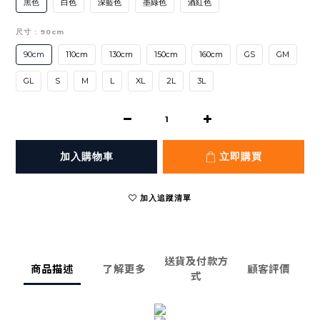
黑色
白色
深藍色
墨綠色
酒紅色
尺寸
: 90cm
90cm
110cm
130cm
150cm
160cm
GS
GM
GL
S
M
L
XL
2L
3L
加入購物車
立即購買
加入追蹤清單
送貨及付款方
商品描述
了解更多
顧客評價
式