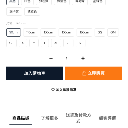
黑色
白色
淺粉紅
深藍色
薄荷綠
墨綠色
深卡其
酒紅色
尺寸
: 90cm
90cm
110cm
130cm
150cm
160cm
GS
GM
GL
S
M
L
XL
2L
3L
加入購物車
立即購買
加入追蹤清單
送貨及付款方
商品描述
了解更多
顧客評價
式