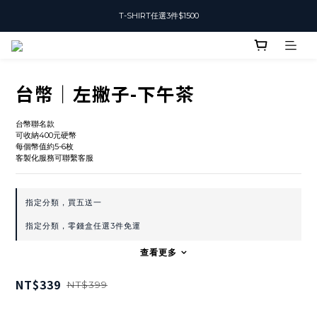
T-SHIRT任選3件$1500
T-SHIRT任選3件$1500
加入會員可獲得50元購物金
T-SHIRT任選3件$1500
台幣｜左撇子-下午茶
台幣聯名款
可收納400元硬幣
每個幣值約5-6枚
客製化服務可聯繫客服
指定分類，買五送一
指定分類，零錢盒任選3件免運
查看更多
NT$339
NT$399