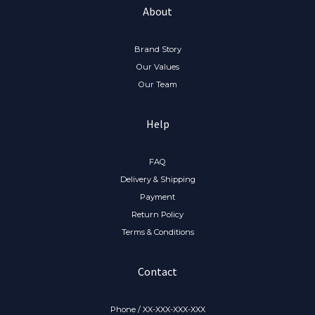
About
Brand Story
Our Values
Our Team
Help
FAQ
Delivery & Shipping
Payment
Return Policy
Terms & Conditions
Contact
Phone / XX-XXX-XXX-XXX