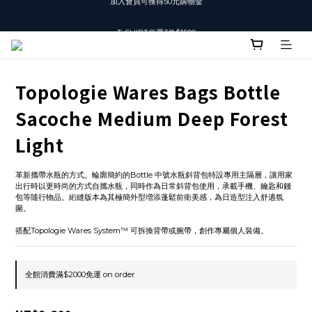
T-SHIRT任選3件$1500
T-SHIRT任選3件$1500
Topologie Wares Bags Bottle
Sacoche Medium Deep Forest
Light
革新攜帶水瓶的方式。輪廓簡約的Bottle 中號水瓶斜背包特設專用主隔層，讓用家
出行時以更時尚的方式自攜水瓶，同時作為日常斜背包使用，承載手機、鑰匙和錢
包等隨行物品。絎縫版本為其極簡外型増添蓬鬆前衛美感，為日造型注入舒適氛
圍。
搭配Topologie Wares System™ 可拆換背帶或腕帶，創作專屬個人裝備。
全館消費滿$2000免運 on order