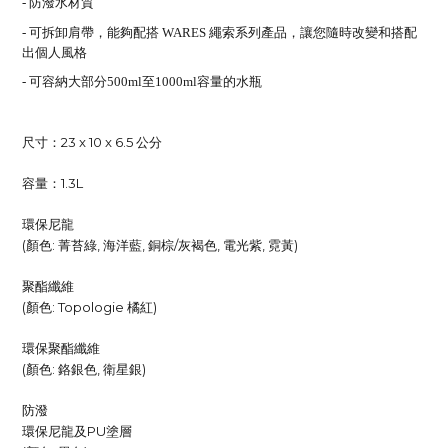
- 防潑水材質
- 可拆卸肩帶，能夠配搭 WARES 繩索系列產品，讓您隨時改變和搭配
出個人風格
- 可容納大部分500ml至1000ml容量的水瓶
尺寸：23 x 10 x 6.5 公分
容量：1.3L
環保尼龍
(顏色: 菁苔綠, 海洋藍, 銅棕/灰褐色, 電光紫, 霓黃)
聚酯纖維
(顏色: Topologie 橘紅)
環保聚酯纖維
(顏色: 鉻銀色, 衛星銀)
防潑
環保尼龍及PU塗層