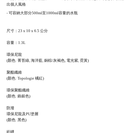
出個人風格
- 可容納大部分500ml至1000ml容量的水瓶
尺寸：23 x 10 x 6.5 公分
容量：1.3L
環保尼龍
(顏色: 菁苔綠, 海洋藍, 銅棕/灰褐色, 電光紫, 霓黃)
聚酯纖維
(顏色: Topologie 橘紅)
環保聚酯纖維
(顏色: 鉻銀色)
防潑
環保尼龍及PU塗層
(顏色: 黑色)
絎縫