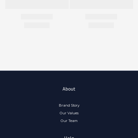
About
Brand Story
Our Values
Our Team
Help