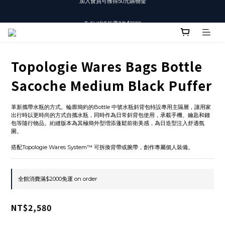
T-SHIRT任選3件$1500
T-SHIRT任選3件$1500
Topologie Wares Bags Bottle
Sacoche Medium Black Puffer
革新攜帶水瓶的方式。輪廓簡約的Bottle 中號水瓶斜背包特設專用主隔層，讓用家
出行時以更時尚的方式自攜水瓶，同時作為日常斜背包使用，承載手機、鑰匙和錢
包等隨行物品。絎縫版本為其極簡外型増添蓬鬆前衛美感，為日造型注入舒適氛
圍。
搭配Topologie Wares System™ 可拆換背帶或腕帶，創作專屬個人裝備。
全館消費滿$2000免運 on order
NT$2,580