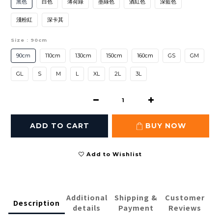
黑色
白色
薄荷綠
墨綠色
酒紅色
深藍色
淺粉紅
深卡其
Size
: 90cm
90cm
110cm
130cm
150cm
160cm
GS
GM
GL
S
M
L
XL
2L
3L
ADD TO CART
BUY NOW
Add to Wishlist
Additional
Shipping &
Customer
Description
details
Payment
Reviews