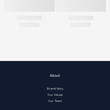
About
Brand Story
Our Values
Our Team