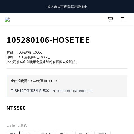
加入會員可獲得50元購物金
T-SHIRT任選3件$1500
T-SHIRT任選3件$1500
105280106-HOSETEE
材質 ｜100%純棉_x000d_
印刷 ｜DTF膠膜轉印_x000d_
本公司服裝印刷使用之墨水皆符合國際安全認證。
全館消費滿$2000免運 on order
T-SHIRT任選3件$1500 on selected categories
NT$580
Color
: 黑色