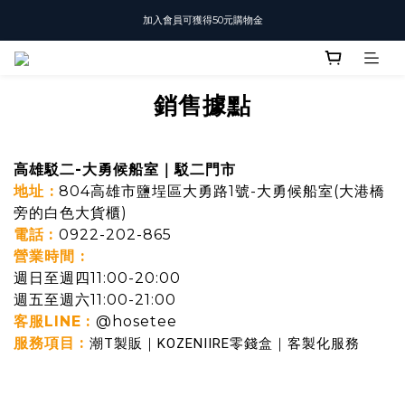
加入會員可獲得50元購物金
T-SHIRT任選3件$1500
T-SHIRT任選3件$1500
銷售據點
高雄駁二-大勇候船室｜駁二門市
地址 :
804高雄市鹽埕區大勇路1號-大勇候船室(大港橋
旁的白色大貨櫃)
電話
:
0922-202-865
營業時間 :
週日至週四11:00-20:00
週五至週六11:00-21:00
客服LINE
:
@hosetee
服務項目
:
潮T製販｜KOZENIIRE零錢盒｜客製化服務