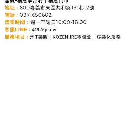
嘉義-檜意森活村｜檜意門市
地址 :
600嘉義市東區共和路191巷12號
電話
:
0971650602
營業時間 :
週一至週日10:00-18:00
客服LINE
:
@976pkcvr
服務項目
:
潮T製販｜KOZENIIRE零錢盒｜客製化服務