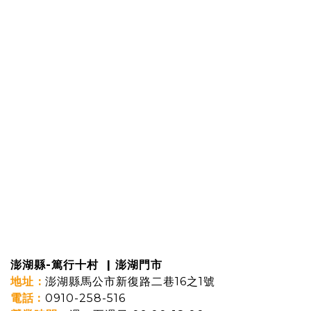
澎湖縣-篤行十村 | 澎湖門市
地址 :
澎湖縣馬公市新復路二巷16之1號
電話
:
0910-258-516